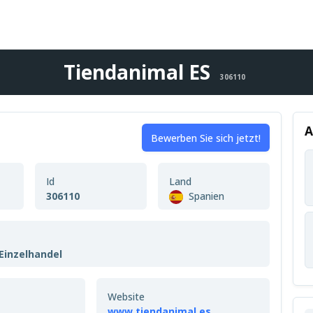
Tiendanimal ES
306110
A
Bewerben Sie sich jetzt!
Id
Land
S
306110
Spanien
Einzelhandel
Website
www.tiendanimal.es