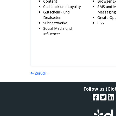
Content
Browser E
Cashback und Loyality
SMS und M
Gutschein - und
Messagin
Dealseiten
Onsite Opt
Subnetzwerke
CSS
Social Media und
Influencer
Zurück
Follow us (Glo