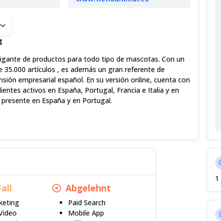
g
gigante de productos para todo tipo de mascotas. Con un
 35.000 artículos , es además un gran referente de
nsión empresarial español. En su versión online, cuenta con
ientes activos en España, Portugal, Francia e Italia y en
á presente en España y en Portugal.
1
Fall
Abgelehnt
keting
Paid Search
Video
Mobile App