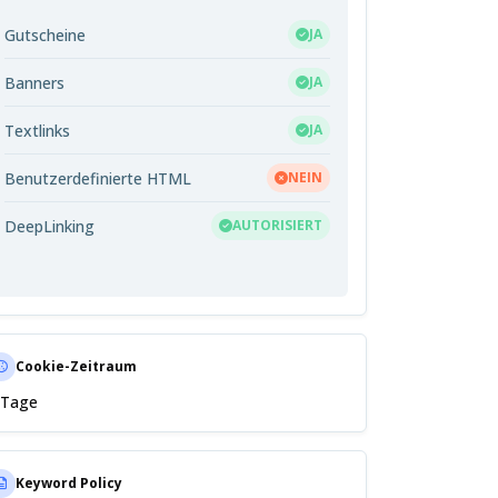
Gutscheine
JA
Banners
JA
Textlinks
JA
Benutzerdefinierte HTML
NEIN
DeepLinking
AUTORISIERT
Cookie-Zeitraum
 Tage
Keyword Policy