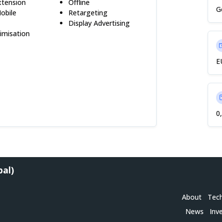
xtension
Offline
G
obile
Retargeting
g
Display Advertising
imisation
E
0
bal)
About
Tec
News
Inv