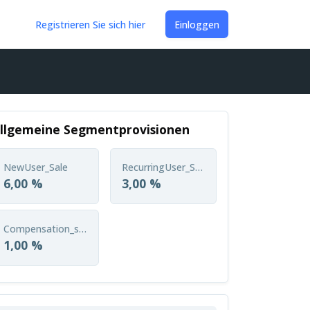
Registrieren Sie sich hier
Einloggen
llgemeine Segmentprovisionen
NewUser_Sale
RecurringUser_Sale
6,00 %
3,00 %
Compensation_sale
1,00 %