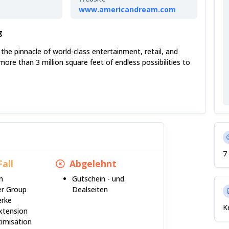
www.americandream.com
g
he pinnacle of world-class entertainment, retail, and
more than 3 million square feet of endless possibilities to
7
Fall
Abgelehnt
h
Gutschein - und
er Group
Dealseiten
rke
K
xtension
imisation