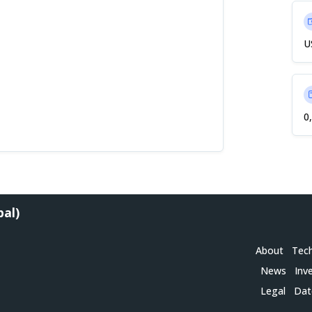
U
0
bal)
About
Tec
News
Inv
Legal
Dat