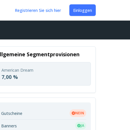
Registrieren Sie sich hier
Einloggen
llgemeine Segmentprovisionen
American Dream
7,00 %
Gutscheine
NEIN
Banners
JA