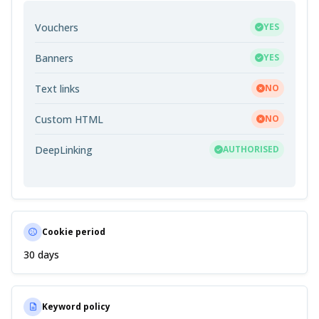
Vouchers
YES
Banners
YES
Text links
NO
Custom HTML
NO
DeepLinking
AUTHORISED
Cookie period
30 days
Keyword policy